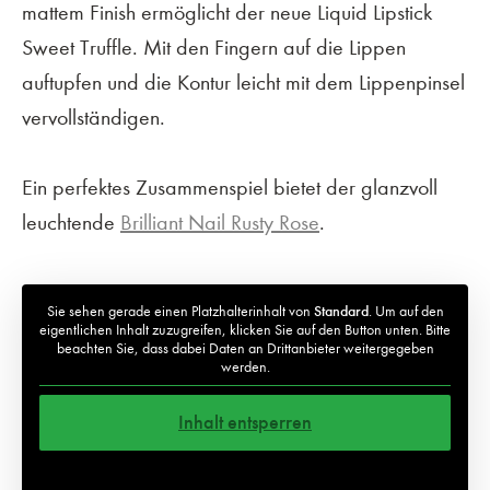
mattem Finish ermöglicht der neue Liquid Lipstick
Sweet Truffle. Mit den Fingern auf die Lippen
auftupfen und die Kontur leicht mit dem Lippenpinsel
vervollständigen.
Ein perfektes Zusammenspiel bietet der glanzvoll
leuchtende
Brilliant Nail Rusty Rose
.
Sie sehen gerade einen Platzhalterinhalt von
Standard
. Um auf den
eigentlichen Inhalt zuzugreifen, klicken Sie auf den Button unten. Bitte
beachten Sie, dass dabei Daten an Drittanbieter weitergegeben
werden.
Inhalt entsperren
Weitere Informationen