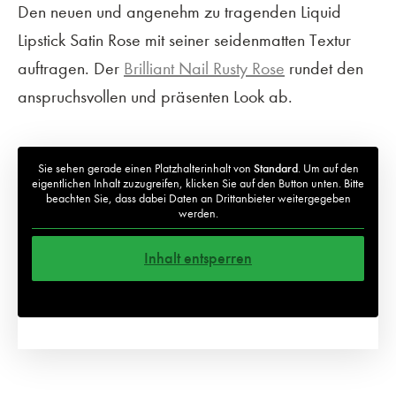
Den neuen und angenehm zu tragenden Liquid
Lipstick Satin Rose mit seiner seidenmatten Textur
auftragen. Der
Brilliant Nail Rusty Rose
rundet den
anspruchsvollen und präsenten Look ab.
Sie sehen gerade einen Platzhalterinhalt von
Standard
. Um auf den
eigentlichen Inhalt zuzugreifen, klicken Sie auf den Button unten. Bitte
beachten Sie, dass dabei Daten an Drittanbieter weitergegeben
werden.
Inhalt entsperren
Weitere Informationen