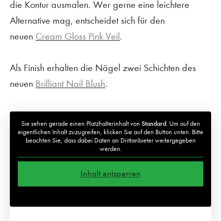
die Kontur ausmalen. Wer gerne eine leichtere
Alternative mag, entscheidet sich für den
neuen
Cream Gloss Pink Veil
.
Als Finish erhalten die Nägel zwei Schichten des
neuen
Brilliant Nail Blush
.
Sie sehen gerade einen Platzhalterinhalt von
Standard
. Um auf den
eigentlichen Inhalt zuzugreifen, klicken Sie auf den Button unten. Bitte
beachten Sie, dass dabei Daten an Drittanbieter weitergegeben
werden.
Inhalt entsperren
Weitere Informationen