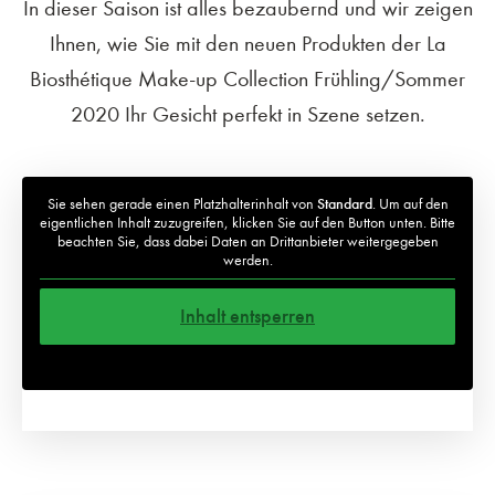
In dieser Saison ist alles bezaubernd und wir zeigen
Ihnen, wie Sie mit den neuen Produkten der La
Biosthétique Make-up Collection Frühling/Sommer
2020 Ihr Gesicht perfekt in Szene setzen.
Sie sehen gerade einen Platzhalterinhalt von
Standard
. Um auf den
eigentlichen Inhalt zuzugreifen, klicken Sie auf den Button unten. Bitte
beachten Sie, dass dabei Daten an Drittanbieter weitergegeben
werden.
Inhalt entsperren
Weitere Informationen