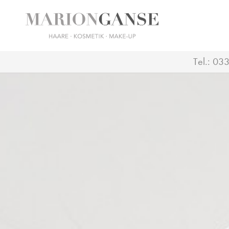
Tel.:
033